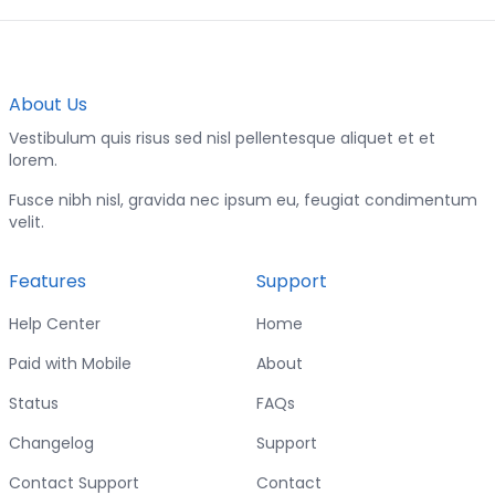
About Us
Vestibulum quis risus sed nisl pellentesque aliquet et et
lorem.
Fusce nibh nisl, gravida nec ipsum eu, feugiat condimentum
velit.
Features
Support
Help Center
Home
Paid with Mobile
About
Status
FAQs
Changelog
Support
Contact Support
Contact